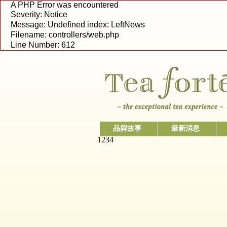
A PHP Error was encountered
Severity: Notice
Message: Undefined index: LeftNews
Filename: controllers/web.php
Line Number: 612
品牌故事
最新消息
1
2
3
4