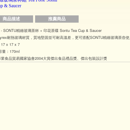
商品描述
推薦商品
0 - SONTU精緻玻璃茶杯 + 印花茶碟 Sontu Tea Cup & Saucer
yrex耐熱玻璃材質，質地堅固並可耐高溫差，更可搭配SONTU精緻玻璃茶壺使
7 x 17 x 7
容量：170ml
專業食品貿易國家協會2004大賞傑出食品禮品獎、傑出包裝設計獎