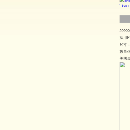
2090
採用P
尺寸：1
數量/
美國