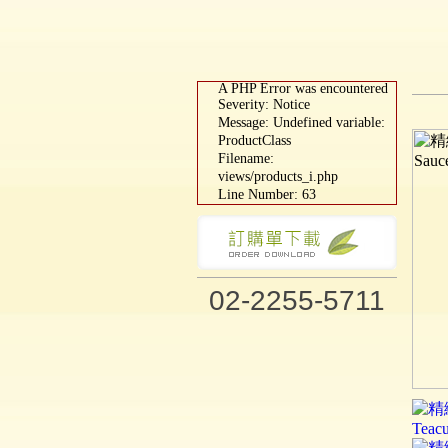
A PHP Error was encountered
Severity: Notice
Message: Undefined variable:
ProductClass
Filename:
views/products_i.php
Line Number: 63
02-2255-5711