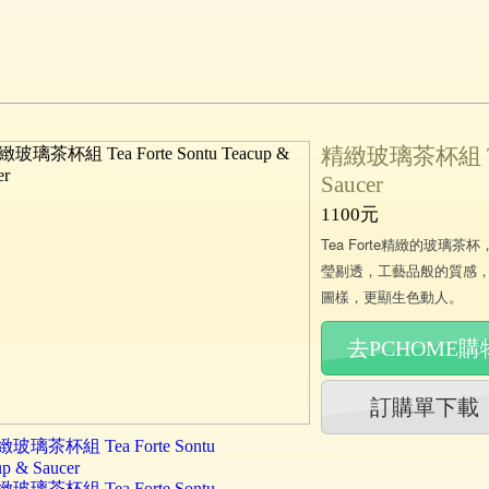
精緻玻璃茶杯組 Tea F
Saucer
1100元
Tea Forte精緻的玻
瑩剔透，工藝品般的質感
圖樣，更顯生色動人。
去PCHOME購
訂購單下載