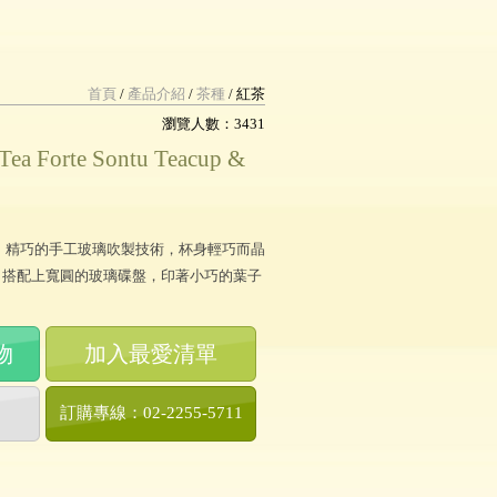
首頁
/
產品介紹
/
茶種
/
紅茶
瀏覽人數：3431
orte Sontu Teacup &
璃茶杯，精巧的手工玻璃吹製技術，杯身輕巧而晶
，搭配上寬圓的玻璃碟盤，印著小巧的葉子
物
加入最愛清單
訂購專線：02-2255-5711