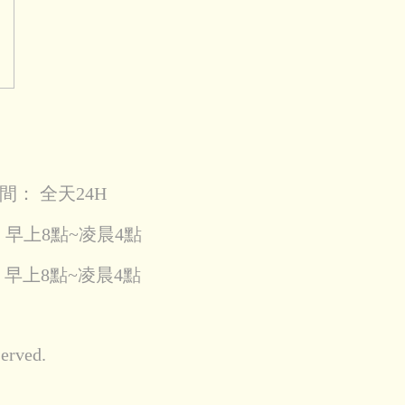
間： 全天24H
：早上8點~凌晨4點
: 早上8點~凌晨4點
erved.