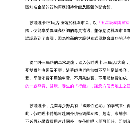
區知名企業的簽約商務招待會館及團體休閒會館。
莎哇哩卡[三民店]座落於桃園市區，以
『五星級泰國皇室
國，便能享受異國高格調的尊貴禮遇。想像您從桃園市區進
誤認為到了泰國，因為挑高的大廳與泰式風格會讓您的時
從門外三民路的車水馬龍，進入莎哇哩卡[三民店]大廳
受雙腳的疲累及不順，隨著師傅們的無微不至的足部美容
受、平價消費不用泊車費、不用茶點費、不用服務費加成
的一處尊貴、健康、養生的『行館』，讓您方便盡地主之
莎哇哩卡，是業界少數具有『國際性色彩』的泰式養生館
此，莎哇哩卡特地遠赴國外積極網羅泰國、越南、柬埔寨
不必再花昂貴費用遠赴國外，在莎哇哩卡即可即時、即刻