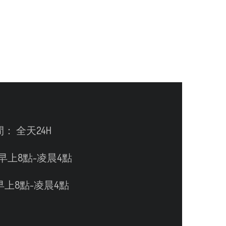
： 全天24H
：早上8點~凌晨4點
 早上8點~凌晨4點