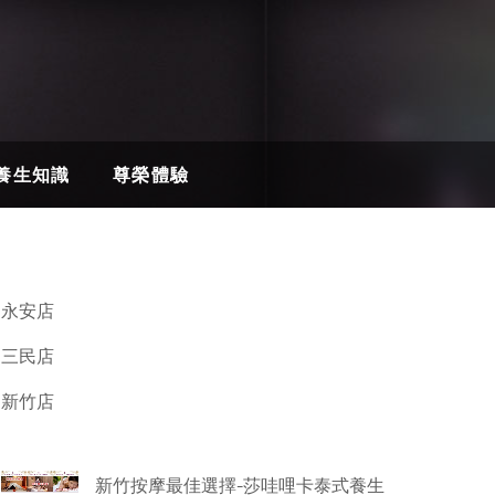
A養生知識
尊榮體驗
永安店
三民店
新竹店
新竹按摩最佳選擇-莎哇哩卡泰式養生