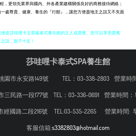
車程，更領先業界與國內、外各產業建構關係良好的商務接待網絡；
的一處尊貴、健康、養生的『行館』，讓您方便盡地主之誼又不失面
您便是莎哇哩卡五星級泰式養生館的主人或貴賓。您可以享受貴賓
主之誼，面子十足！
莎哇哩卡泰式SPA養生館
桃園市永安路149號 TEL：03-338-2803 營業時間
民路一段177號 TEL：03-336-0691 營業時間
經國路二段216號 TEL:03-535-2265 營業時間:
客服信箱:
s3382803@hotmail.com