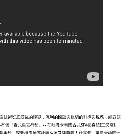
桃園技術班底最強的陣容，流利的國語與親切的引導與服務，絕對讓
『泰式皇宮行館』-- 莎哇哩卡泰國古式SPA養身館[三民店]。
式養生館，深受桃園地區政商名流及演藝圈人仕喜愛，更是大桃園地