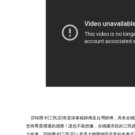
莎哇哩卡[三民店]有資深泰籍師傅及台灣師傅，具有全
您有尊貴禮遇的感覺！誰也不敢想像，在桃園市區的三民路有個
六年來，莎哇哩卡[三民店]一直是大桃園地區非常知名泰