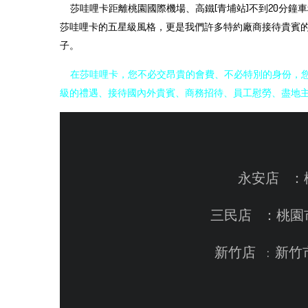
莎哇哩卡距離桃園國際機場、高鐵[青埔站]不到20分鐘
莎哇哩卡的五星級風格，更是我們許多特約廠商接待貴賓
子。
在莎哇哩卡，您不必交昂貴的會費、不必特別的身份，
級的禮遇、接待國內外貴賓、商務招待、員工慰勞、盡地
永安店
：
三民店 ：桃園市三
新竹店 : 新竹市