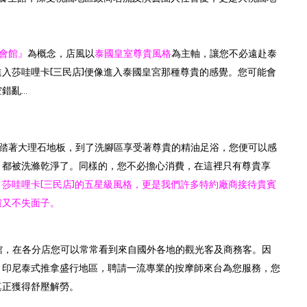
會館』
為概念，店風以
泰國皇室尊貴風格
為主軸，讓您不必遠赴泰
入莎哇哩卡[三民店]便像進入泰國皇宮那種尊貴的感覺。您可能會
空錯亂…
，踏著大理石地板，到了洗腳區享受著尊貴的精油足浴，您便可以感
，都被洗滌乾淨了。同樣的，您不必擔心消費，在這裡只有尊貴享
。
莎哇哩卡[三民店]的五星級風格，更是我們許多特約廠商接待貴賓
誼又不失面子。
，在各分店您可以常常看到來自國外各地的觀光客及商務客。因
、印尼泰式推拿盛行地區，聘請一流專業的按摩師來台為您服務，您
真正獲得舒壓解勞。