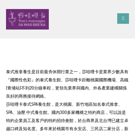
泰式推拿養生是目前最夯休閒行業之一，莎哇哩卡是業界少數具有
『國際性色彩』的泰式養生館。莎哇哩卡距離桃園國際機場、高鐵
[青埔站]不到20分鐘車程，更領先業界與國內、外各產業建構關係
良好的商務接待網絡。
莎哇哩卡泰式SPA養生館，是大桃園、新竹地區知名泰式推拿、
SPA、油壓.中式養生館。國內300多家機構之特約商店，可以說是
特約企業員工及客戶的特約招待會館，於台商界及北台灣已建立卓
越口碑及知名度。多年來於桃園市有永安店、三民店二家分店，新