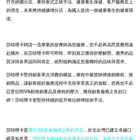
竹市經國分店。秉持泰式正統手法、健康養生保健、客戶服務至上
的理念，未來將持續擴增分店，為國人提供一個健康養生的健康環
境...
莎哇哩卡聘請一流專業的按摩師為您服務，您不必再花昂貴費用遠
赴國外，在莎哇哩卡即可即時、即刻真正獲得舒壓解勞。優秀的品
質深得各界認同與肯定，絕對能夠滿足您最獨特的品味與需求。
莎哇哩卡堅持顧客單次消費的權益，療程中嚴禁師傅推銷療程、推
銷商品，讓顧客能於服務流程中充份享受真正的放鬆，您再也不必
忍受坊間SPA館推銷產品及療程的壓力，獲得顧客服務之良好口
碑！莎哇哩卡更堅持持續的提升每位師傅技術手法。
莎哇哩卡是
國內300多家機構之特約商店
，於北台灣已建立卓越口
碑及知名度。
莎哇哩卡竭誠歡迎各產業結盟合作，為各大企業提供