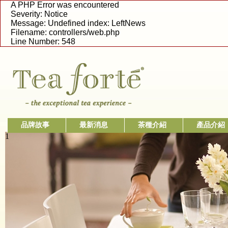
A PHP Error was encountered
Severity: Notice
Message: Undefined index: LeftNews
Filename: controllers/web.php
Line Number: 548
品牌故事
最新消息
茶種介紹
產品介紹
1