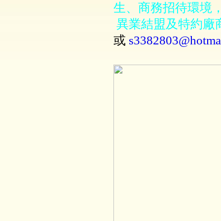
生、商務招待環境
異業結盟及特約廠
或
s3382803@hotma