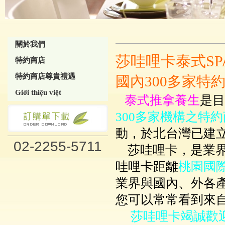
關於我們
莎哇哩卡泰式SP
特約商店
特約商店尊貴禮遇
國內300多家特
Giới thiệu việt
泰式推拿養生
是目
300多家機構之特
動，於北台灣已建
02-2255-5711
莎哇哩卡，是業
哇哩卡距離
桃園國
業界與國內、外各
您可以常常看到來
莎哇哩卡竭誠歡