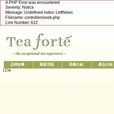
A PHP Error was encountered
Severity: Notice
Message: Undefined index: LeftNews
Filename: controllers/web.php
Line Number: 612
品牌故事
最新消息
茶種介紹
產品介紹
1
2
3
4