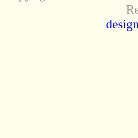
Re
design