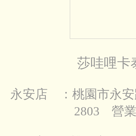
莎哇哩卡
永安店
：
桃園市永安路
2803 營